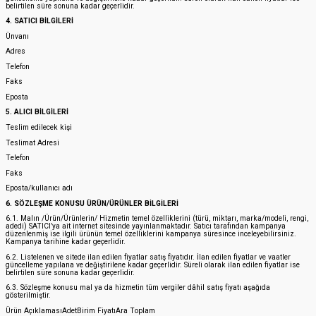
belirtilen süre sonuna kadar geçerlidir.
4. SATICI BİLGİLERİ
Ünvanı
Adres
Telefon
Faks
Eposta
5. ALICI BİLGİLERİ
Teslim edilecek kişi
Teslimat Adresi
Telefon
Faks
Eposta/kullanıcı adı
6. SÖZLEŞME KONUSU ÜRÜN/ÜRÜNLER BİLGİLERİ
6.1. Malın /Ürün/Ürünlerin/ Hizmetin temel özelliklerini (türü, miktarı, marka/modeli, rengi,
adedi) SATICI’ya ait internet sitesinde yayınlanmaktadır. Satıcı tarafından kampanya
düzenlenmiş ise ilgili ürünün temel özelliklerini kampanya süresince inceleyebilirsiniz.
Kampanya tarihine kadar geçerlidir.
6.2. Listelenen ve sitede ilan edilen fiyatlar satış fiyatıdır. İlan edilen fiyatlar ve vaatler
güncelleme yapılana ve değiştirilene kadar geçerlidir. Süreli olarak ilan edilen fiyatlar ise
belirtilen süre sonuna kadar geçerlidir.
6.3. Sözleşme konusu mal ya da hizmetin tüm vergiler dâhil satış fiyatı aşağıda
gösterilmiştir.
Ürün AçıklamasıAdetBirim FiyatıAra Toplam