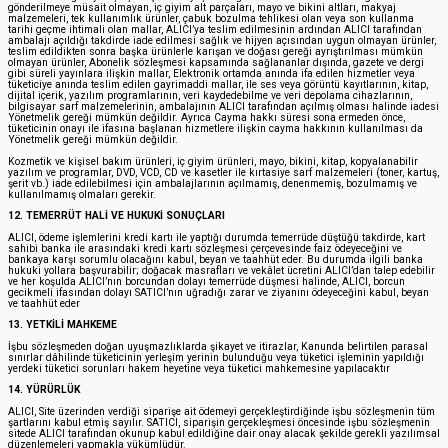
gönderilmeye müsait olmayan, iç giyim alt parçaları, mayo ve bikini altları, makyaj
malzemeleri, tek kullanımlık ürünler, çabuk bozulma tehlikesi olan veya son kullanma
tarihi geçme ihtimali olan mallar, ALICI’ya teslim edilmesinin ardından ALICI tarafından
ambalajı açıldığı takdirde iade edilmesi sağlık ve hijyen açısından uygun olmayan ürünler,
teslim edildikten sonra başka ürünlerle karışan ve doğası gereği ayrıştırılması mümkün
olmayan ürünler, Abonelik sözleşmesi kapsamında sağlananlar dışında, gazete ve dergi
gibi süreli yayınlara ilişkin mallar, Elektronik ortamda anında ifa edilen hizmetler veya
tüketiciye anında teslim edilen gayrimaddi mallar, ile ses veya görüntü kayıtlarının, kitap,
dijital içerik, yazılım programlarının, veri kaydedebilme ve veri depolama cihazlarının,
bilgisayar sarf malzemelerinin, ambalajının ALICI tarafından açılmış olması halinde iadesi
Yönetmelik gereği mümkün değildir. Ayrıca Cayma hakkı süresi sona ermeden önce,
tüketicinin onayı ile ifasına başlanan hizmetlere ilişkin cayma hakkının kullanılması da
Yönetmelik gereği mümkün değildir.
Kozmetik ve kişisel bakım ürünleri, iç giyim ürünleri, mayo, bikini, kitap, kopyalanabilir
yazılım ve programlar, DVD, VCD, CD ve kasetler ile kırtasiye sarf malzemeleri (toner, kartuş,
şerit vb.) iade edilebilmesi için ambalajlarının açılmamış, denenmemiş, bozulmamış ve
kullanılmamış olmaları gerekir.
12. TEMERRÜT HALİ VE HUKUKİ SONUÇLARI
ALICI, ödeme işlemlerini kredi kartı ile yaptığı durumda temerrüde düştüğü takdirde, kart
sahibi banka ile arasındaki kredi kartı sözleşmesi çerçevesinde faiz ödeyeceğini ve
bankaya karşı sorumlu olacağını kabul, beyan ve taahhüt eder. Bu durumda ilgili banka
hukuki yollara başvurabilir; doğacak masrafları ve vekâlet ücretini ALICI’dan talep edebilir
ve her koşulda ALICI’nın borcundan dolayı temerrüde düşmesi halinde, ALICI, borcun
gecikmeli ifasından dolayı SATICI’nın uğradığı zarar ve ziyanını ödeyeceğini kabul, beyan
ve taahhüt eder
13. YETKİLİ MAHKEME
İşbu sözleşmeden doğan uyuşmazlıklarda şikayet ve itirazlar, Kanunda belirtilen parasal
sınırlar dâhilinde tüketicinin yerleşim yerinin bulunduğu veya tüketici işleminin yapıldığı
yerdeki tüketici sorunları hakem heyetine veya tüketici mahkemesine yapılacaktır
14. YÜRÜRLÜK
ALICI, Site üzerinden verdiği siparişe ait ödemeyi gerçekleştirdiğinde işbu sözleşmenin tüm
şartlarını kabul etmiş sayılır. SATICI, siparişin gerçekleşmesi öncesinde işbu sözleşmenin
sitede ALICI tarafından okunup kabul edildiğine dair onay alacak şekilde gerekli yazılımsal
düzenlemeleri yapmakla yükümlüdür.