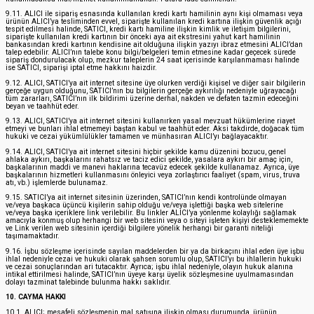
9.11. ALICI ile sipariş esnasında kullanılan kredi kartı hamilinin aynı kişi olmaması veya
ürünün ALICI’ya tesliminden evvel, siparişte kullanılan kredi kartına ilişkin güvenlik açığı
tespit edilmesi halinde, SATICI, kredi kartı hamiline ilişkin kimlik ve iletişim bilgilerini,
siparişte kullanılan kredi kartının bir önceki aya ait ekstresini yahut kart hamilinin
bankasından kredi kartının kendisine ait olduğuna ilişkin yazıyı ibraz etmesini ALICI’dan
talep edebilir. ALICI’nın talebe konu bilgi/belgeleri temin etmesine kadar geçecek sürede
sipariş dondurulacak olup, mezkur taleplerin 24 saat içerisinde karşılanmaması halinde
ise SATICI, siparişi iptal etme hakkını haizdir.
9.12. ALICI, SATICI’ya ait internet sitesine üye olurken verdiği kişisel ve diğer sair bilgilerin
gerçeğe uygun olduğunu, SATICI’nın bu bilgilerin gerçeğe aykırılığı nedeniyle uğrayacağı
tüm zararları, SATICI’nın ilk bildirimi üzerine derhal, nakden ve defaten tazmin edeceğini
beyan ve taahhüt eder.
9.13. ALICI, SATICI’ya ait internet sitesini kullanırken yasal mevzuat hükümlerine riayet
etmeyi ve bunları ihlal etmemeyi baştan kabul ve taahhüt eder. Aksi takdirde, doğacak tüm
hukuki ve cezai yükümlülükler tamamen ve münhasıran ALICI’yı bağlayacaktır.
9.14. ALICI, SATICI’ya ait internet sitesini hiçbir şekilde kamu düzenini bozucu, genel
ahlaka aykırı, başkalarını rahatsız ve taciz edici şekilde, yasalara aykırı bir amaç için,
başkalarının maddi ve manevi haklarına tecavüz edecek şekilde kullanamaz. Ayrıca, üye
başkalarının hizmetleri kullanmasını önleyici veya zorlaştırıcı faaliyet (spam, virus, truva
atı, vb.) işlemlerde bulunamaz.
9.15. SATICI’ya ait internet sitesinin üzerinden, SATICI’nın kendi kontrolünde olmayan
ve/veya başkaca üçüncü kişilerin sahip olduğu ve/veya işlettiği başka web sitelerine
ve/veya başka içeriklere link verilebilir. Bu linkler ALICI’ya yönlenme kolaylığı sağlamak
amacıyla konmuş olup herhangi bir web sitesini veya o siteyi işleten kişiyi desteklememekte
ve Link verilen web sitesinin içerdiği bilgilere yönelik herhangi bir garanti niteliği
taşımamaktadır.
9.16. İşbu sözleşme içerisinde sayılan maddelerden bir ya da birkaçını ihlal eden üye işbu
ihlal nedeniyle cezai ve hukuki olarak şahsen sorumlu olup, SATICI’yı bu ihlallerin hukuki
ve cezai sonuçlarından ari tutacaktır. Ayrıca; işbu ihlal nedeniyle, olayın hukuk alanına
intikal ettirilmesi halinde, SATICI’nın üyeye karşı üyelik sözleşmesine uyulmamasından
dolayı tazminat talebinde bulunma hakkı saklıdır.
10. CAYMA HAKKI
10.1. ALICI; mesafeli sözleşmenin mal satışına ilişkin olması durumunda, ürünün