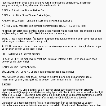
İşbu sözleşmenin uygulanmasında ve yorumlanmasında aşağıda yazılı terimler
karşılarındaki yazılı açıklamaları ifade edeceklerdir.
BAKAN: Gümrük ve Ticaret Bakanı’nı,
BAKANLIK: Gümrük ve Ticaret Bakanlığı’nı,
KANUN: 6502 sayılı Tüketicinin Korunması Hakkında Kanun’u,
YÖNETMELİK: Mesafeli Sözleşmeler Yönetmeliği’ni (RG:27.11.2014/29188)
HİZMET: Bir ücret veya menfaat karşılığında yapılan ya da yapılması taahhüt edilen mal
sağlama dışındaki her türlü tüketici işleminin konusunu ,
SATICI: Ticari veya mesleki faaliyetleri kapsamında tüketiciye mal sunan veya mal sunan
adına veya hesabına hareket eden şirketi,
ALICI: Bir mal veya hizmeti ticari veya mesleki olmayan amaçlarla edinen, kullanan veya
yararlanan gerçek ya da tüzel kişiyi,
SİTE: SATICI’ya ait internet sitesini,
SİPARİŞ VEREN: Bir mal veya hizmeti SATICI’ya ait internet sitesi üzerinden talep eden
gerçek ya da tüzel kişiyi,
TARAFLAR: SATICI ve ALICI’yı,
SÖZLEŞME: SATICI ve ALICI arasında akdedilen işbu sözleşmeyi,
MAL: Alışverişe konu olan taşınır eşyayı ve elektronik ortamda kullanılmak üzere
hazırlanan yazılım, ses, görüntü ve benzeri gayri maddi malları ifade eder.
3.KONU
İşbu Sözleşme, ALICI’nın, SATICI’ya ait internet sitesi üzerinden elektronik ortamda
siparişini verdiği aşağıda nitelikleri ve satış fiyatı belirtilen ürünün satışı ve teslimi ile ilgili
olarak 6502 sayılı Tüketicinin Korunması Hakkında Kanun ve Mesafeli Sözleşmelere Dair
Yönetmelik hükümleri gereğince tarafların hak ve yükümlülüklerini düzenler.
Listelenen ve sitede ilan edilen fiyatlar satış fiyatıdır. İlan edilen fiyatlar ve vaatler
güncelleme yapılana ve değiştirilene kadar geçerlidir. Süreli olarak ilan edilen fiyatlar ise