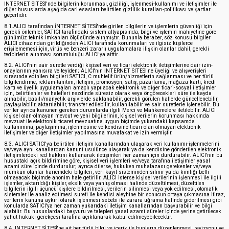
INTERNET SİTESİ'nde bilgilerin korunması, gizliliği, işlenmesi-kullanımı ve iletişimler ile
diğer hususlarda aşağıda cari esasları belirtilen gizlilik kuralları-politikası ve şartlar
geçerlidir.
8.1.ALICI tarafından İNTERNET SİTESİ'nde girilen bilgilerin ve işlemlerin güvenliği için
gerekli önlemler, SATICI tarafındaki sistem altyapısında, bilgi ve işlemin mahiyetine göre
günümüz teknik imkanları ölçüsünde alınmıştır. Bununla beraber, söz konusu bilgiler
ALICI cihazından girildiğinden ALICI tarafında korunmaları ve ilgisiz kişilerce
erişilememesi için, virüs ve benzeri zararlı uygulamalara ilişkin olanlar dahil, gerekli
tedbirlerin alınması sorumluluğu ALICI'ya aittir.
8.2. ALICI'nın sair suretle verdiği kişisel veri ve ticari elektronik iletişimlerine dair izin-
onaylarının yanısıra ve teyiden; ALICI'nın İNTERNET SİTESİ'ne üyeliği ve alışverişleri
sırasında edinilen bilgileri SATICI, C muhtelif ürün/hizmetlerin sağlanması ve her türlü
bilgilendirme, reklam-tanıtım, iletişim, promosyon, satış, pazarlama, mağaza kartı, kredi
kartı ve üyelik uygulamaları amaçlı yapılacak elektronik ve diğer ticari-sosyal iletişimler
için, belirtilenler ve halefleri nezdinde süresiz olarak veya öngörecekleri süre ile kayda
alınabilir, basılı/manyetik arşivlerde saklanabilir, gerekli görülen hallerde güncellenebilir,
paylaşılabilir, aktarılabilir, transfer edilebilir, kullanılabilir ve sair suretlerle işlenebilir. Bu
veriler ayrıca kanunen gereken durumlarda ilgili Merci ve Mahkemelere iletilebilir. ALICI
kişisel olan-olmayan mevcut ve yeni bilgilerinin, kişisel verilerin korunması hakkında
mevzuat ile elektronik ticaret mevzuatına uygun biçimde yukarıdaki kapsamda
kullanımına, paylaşımına, işlenmesine ve kendisine ticari olan-olmayan elektronik
iletişimler ve diğer iletişimler yapılmasına muvafakat ve izin vermiştir.
8.3. ALICI SATICI'ya belirtilen iletişim kanallarından ulaşarak veri kullanımı-işlenmelerini
ve/veya aynı kanallardan kanuni usulünce ulaşarak ya da kendisine gönderilen elektronik
iletişimlerdeki red hakkını kullanarak iletişimleri her zaman için durdurabilir. ALICI'nın bu
husustaki açık bildirimine göre, kişisel veri işlemleri ve/veya tarafına iletişimler yasal
azami süre içinde durdurulur; ayrıca dilerse, hukuken muhafazası gerekenler ve/veya
mümkün olanlar haricindeki bilgileri, veri kayıt sisteminden silinir ya da kimliği belli
olmayacak biçimde anonim hale getirilir. ALICI isterse kişisel verilerinin işlenmesi ile ilgili
işlemler, aktarıldığı kişiler, eksik veya yanlış olması halinde düzeltilmesi, düzeltilen
bilgilerin ilgili üçüncü kişilere bildirilmesi, verilerin silinmesi veya yok edilmesi, otomatik
sistemler ile analiz edilmesi sureti ile kendisi aleyhine bir sonucun ortaya çıkmasına itiraz,
verilerin kanuna aykırı olarak işlenmesi sebebi ile zarara uğrama halinde giderilmesi gibi
konularda SATICI'ya her zaman yukarıdaki iletişim kanallarından başvurabilir ve bilgi
alabilir. Bu hususlardaki başvuru ve talepleri yasal azami süreler içinde yerine getirilecek
yahut hukuki gerekçesi tarafına açıklanarak kabul edilmeyebilecektir.
8.4. INTERNET SİTESİ'ne ait her türlü bilgi ve içerik ile bunların düzenlenmesi, revizyonu ve