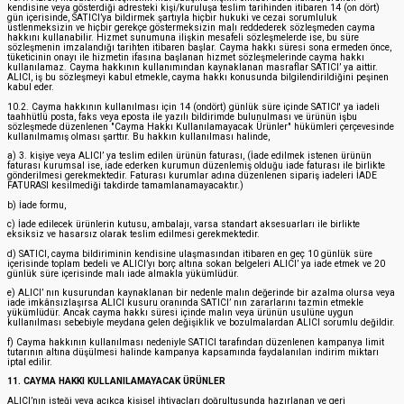
kendisine veya gösterdiği adresteki kişi/kuruluşa teslim tarihinden itibaren 14 (on dört)
gün içerisinde, SATICI’ya bildirmek şartıyla hiçbir hukuki ve cezai sorumluluk
üstlenmeksizin ve hiçbir gerekçe göstermeksizin malı reddederek sözleşmeden cayma
hakkını kullanabilir. Hizmet sunumuna ilişkin mesafeli sözleşmelerde ise, bu süre
sözleşmenin imzalandığı tarihten itibaren başlar. Cayma hakkı süresi sona ermeden önce,
tüketicinin onayı ile hizmetin ifasına başlanan hizmet sözleşmelerinde cayma hakkı
kullanılamaz. Cayma hakkının kullanımından kaynaklanan masraflar SATICI’ ya aittir.
ALICI, iş bu sözleşmeyi kabul etmekle, cayma hakkı konusunda bilgilendirildiğini peşinen
kabul eder.
10.2. Cayma hakkının kullanılması için 14 (ondört) günlük süre içinde SATICI' ya iadeli
taahhütlü posta, faks veya eposta ile yazılı bildirimde bulunulması ve ürünün işbu
sözleşmede düzenlenen "Cayma Hakkı Kullanılamayacak Ürünler" hükümleri çerçevesinde
kullanılmamış olması şarttır. Bu hakkın kullanılması halinde,
a) 3. kişiye veya ALICI’ ya teslim edilen ürünün faturası, (İade edilmek istenen ürünün
faturası kurumsal ise, iade ederken kurumun düzenlemiş olduğu iade faturası ile birlikte
gönderilmesi gerekmektedir. Faturası kurumlar adına düzenlenen sipariş iadeleri İADE
FATURASI kesilmediği takdirde tamamlanamayacaktır.)
b) İade formu,
c) İade edilecek ürünlerin kutusu, ambalajı, varsa standart aksesuarları ile birlikte
eksiksiz ve hasarsız olarak teslim edilmesi gerekmektedir.
d) SATICI, cayma bildiriminin kendisine ulaşmasından itibaren en geç 10 günlük süre
içerisinde toplam bedeli ve ALICI’yı borç altına sokan belgeleri ALICI’ ya iade etmek ve 20
günlük süre içerisinde malı iade almakla yükümlüdür.
e) ALICI’ nın kusurundan kaynaklanan bir nedenle malın değerinde bir azalma olursa veya
iade imkânsızlaşırsa ALICI kusuru oranında SATICI’ nın zararlarını tazmin etmekle
yükümlüdür. Ancak cayma hakkı süresi içinde malın veya ürünün usulüne uygun
kullanılması sebebiyle meydana gelen değişiklik ve bozulmalardan ALICI sorumlu değildir.
f) Cayma hakkının kullanılması nedeniyle SATICI tarafından düzenlenen kampanya limit
tutarının altına düşülmesi halinde kampanya kapsamında faydalanılan indirim miktarı
iptal edilir.
11. CAYMA HAKKI KULLANILAMAYACAK ÜRÜNLER
ALICI’nın isteği veya açıkça kişisel ihtiyaçları doğrultusunda hazırlanan ve geri