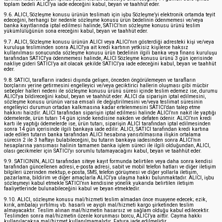
toplam bedeli ALICI’ya iade edeceğini kabul, beyan ve taahhüt eder.
9.6. ALICI, Sözleşme konusu ürünün teslimatı için işbu Sözleşme’yi elektronik ortamda teyit
edeceğini, herhangi bir nedenle sözleşme konusu ürün bedelinin ödenmemesi ve/veya
banka kayıtlarında iptal edilmesi halinde, SATICI’nın sözleşme konusu ürünü teslim
yükümlülüğünün sona ereceğini kabul, beyan ve taahhüt eder.
9.7. ALICI, Sözleşme konusu ürünün ALICI veya ALICI’nın gösterdiği adresteki kişi ve/veya
kuruluşa tesliminden sonra ALICI'ya ait kredi kartının yetkisiz kişilerce haksız
kullanılması sonucunda sözleşme konusu ürün bedelinin ilgili banka veya finans kuruluşu
tarafından SATICI'ya ödenmemesi halinde, ALICI Sözleşme konusu ürünü 3 gün içerisinde
nakliye gideri SATICI’ya ait olacak şekilde SATICI’ya iade edeceğini kabul, beyan ve taahhüt
eder.
9.8. SATICI, tarafların iradesi dışında gelişen, önceden öngörülemeyen ve tarafların
borçlarını yerine getirmesini engelleyici ve/veya geciktirici hallerin oluşması gibi mücbir
sebepler halleri nedeni ile sözleşme konusu ürünü süresi içinde teslim edemez ise, durumu
ALICI'ya bildireceğini kabul, beyan ve taahhüt eder. ALICI da siparişin iptal edilmesini,
sözleşme konusu ürünün varsa emsali ile değiştirilmesini ve/veya teslimat süresinin
engelleyici durumun ortadan kalkmasına kadar ertelenmesini SATICI’dan talep etme
hakkını haizdir. ALICI tarafından siparişin iptal edilmesi halinde ALICI’nın nakit ile yaptığı
ödemelerde, ürün tutarı 14 gün içinde kendisine nakden ve defaten ödenir. ALICI’nın kredi
kartı ile yaptığı ödemelerde ise, ürün tutarı, siparişin ALICI tarafından iptal edilmesinden
sonra 14 gün içerisinde ilgili bankaya iade edilir. ALICI, SATICI tarafından kredi kartına
iade edilen tutarın banka tarafından ALICI hesabına yansıtılmasına ilişkin ortalama
sürecin 2 ile 3 haftayı bulabileceğini, bu tutarın bankaya iadesinden sonra ALICI’nın
hesaplarına yansıması halinin tamamen banka işlem süreci ile ilgili olduğundan, ALICI,
olası gecikmeler için SATICI’yı sorumlu tutamayacağını kabul, beyan ve taahhüt eder.
9.9. SATICININ, ALICI tarafından siteye kayıt formunda belirtilen veya daha sonra kendisi
tarafından güncellenen adresi, e-posta adresi, sabit ve mobil telefon hatları ve diğer iletişim
bilgileri üzerinden mektup, e-posta, SMS, telefon görüşmesi ve diğer yollarla iletişim,
pazarlama, bildirim ve diğer amaçlarla ALICI’ya ulaşma hakkı bulunmaktadır. ALICI, işbu
sözleşmeyi kabul etmekle SATICI’nın kendisine yönelik yukarıda belirtilen iletişim
faaliyetlerinde bulunabileceğini kabul ve beyan etmektedir.
9.10. ALICI, sözleşme konusu mal/hizmeti teslim almadan önce muayene edecek; ezik,
kırık, ambalajı yırtılmış vb. hasarlı ve ayıplı mal/hizmeti kargo şirketinden teslim
almayacaktır. Teslim alınan mal/hizmetin hasarsız ve sağlam olduğu kabul edilecektir.
Teslimden sonra mal/hizmetin özenle korunması borcu, ALICI’ya aittir. Cayma hakkı
kullanılacaksa mal/hizmet kullanılmamalıdır. Fatura iade edilmelidir.