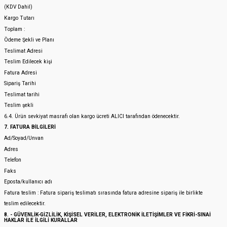
(KDV Dahil)
Kargo Tutarı
Toplam :
Ödeme Şekli ve Planı
Teslimat Adresi
Teslim Edilecek kişi
Fatura Adresi
Sipariş Tarihi
Teslimat tarihi
Teslim şekli
6.4. Ürün sevkiyat masrafı olan kargo ücreti ALICI tarafından ödenecektir.
7. FATURA BİLGİLERİ
Ad/Soyad/Unvan
Adres
Telefon
Faks
Eposta/kullanıcı adı
Fatura teslim : Fatura sipariş teslimatı sırasında fatura adresine sipariş ile birlikte
teslim edilecektir.
8. - GÜVENLİK-GİZLİLİK, KİŞİSEL VERİLER, ELEKTRONİK İLETİŞİMLER VE FİKRİ-SINAİ
HAKLAR İLE İLGİLİ KURALLAR