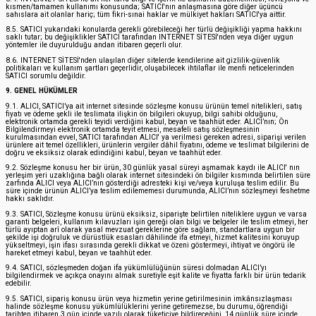
kısmen/tamamen kullanımı konusunda; SATICI'nın anlaşmasına göre diğer üçüncü
sahıslara ait olanlar hariç; tüm fikri-sınai haklar ve mülkiyet hakları SATICI'ya aittir.
8.5. SATICI yukarıdaki konularda gerekli görebileceği her türlü değişikliği yapma hakkını
saklı tutar; bu değişiklikler SATICI tarafından INTERNET SİTESİ'nden veya diğer uygun
yöntemler ile duyurulduğu andan itibaren geçerli olur.
8.6. INTERNET SİTESİ'nden ulaşılan diğer sitelerde kendilerine ait gizlilik-güvenlik
politikaları ve kullanım şartları geçerlidir, oluşabilecek ihtilaflar ile menfi neticelerinden
SATICI sorumlu değildir.
9. GENEL HÜKÜMLER
9.1. ALICI, SATICI’ya ait internet sitesinde sözleşme konusu ürünün temel nitelikleri, satış
fiyatı ve ödeme şekli ile teslimata ilişkin ön bilgileri okuyup, bilgi sahibi olduğunu,
elektronik ortamda gerekli teyidi verdiğini kabul, beyan ve taahhüt eder. ALICI’nın; Ön
Bilgilendirmeyi elektronik ortamda teyit etmesi, mesafeli satış sözleşmesinin
kurulmasından evvel, SATICI tarafından ALICI' ya verilmesi gereken adresi, siparişi verilen
ürünlere ait temel özellikleri, ürünlerin vergiler dâhil fiyatını, ödeme ve teslimat bilgilerini de
doğru ve eksiksiz olarak edindiğini kabul, beyan ve taahhüt eder.
9.2. Sözleşme konusu her bir ürün, 30 günlük yasal süreyi aşmamak kaydı ile ALICI' nın
yerleşim yeri uzaklığına bağlı olarak internet sitesindeki ön bilgiler kısmında belirtilen süre
zarfında ALICI veya ALICI’nın gösterdiği adresteki kişi ve/veya kuruluşa teslim edilir. Bu
süre içinde ürünün ALICI’ya teslim edilememesi durumunda, ALICI’nın sözleşmeyi feshetme
hakkı saklıdır.
9.3. SATICI, Sözleşme konusu ürünü eksiksiz, siparişte belirtilen niteliklere uygun ve varsa
garanti belgeleri, kullanım kılavuzları işin gereği olan bilgi ve belgeler ile teslim etmeyi, her
türlü ayıptan arî olarak yasal mevzuat gereklerine göre sağlam, standartlara uygun bir
şekilde işi doğruluk ve dürüstlük esasları dâhilinde ifa etmeyi, hizmet kalitesini koruyup
yükseltmeyi, işin ifası sırasında gerekli dikkat ve özeni göstermeyi, ihtiyat ve öngörü ile
hareket etmeyi kabul, beyan ve taahhüt eder.
9.4. SATICI, sözleşmeden doğan ifa yükümlülüğünün süresi dolmadan ALICI’yı
bilgilendirmek ve açıkça onayını almak suretiyle eşit kalite ve fiyatta farklı bir ürün tedarik
edebilir.
9.5. SATICI, sipariş konusu ürün veya hizmetin yerine getirilmesinin imkânsızlaşması
halinde sözleşme konusu yükümlülüklerini yerine getiremezse, bu durumu, öğrendiği
tarihten itibaren 3 gün içinde yazılı olarak tüketiciye bildireceğini, 14 günlük süre içinde