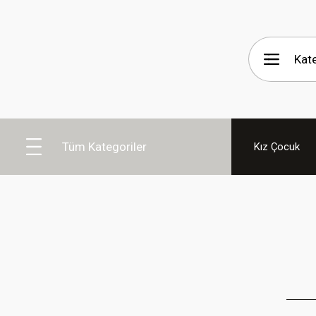
WHYNOT K
Tüm Kategoriler
Kız Çocuk
Tarzınla Oyna, Cesaretin
Alışverişe Başla