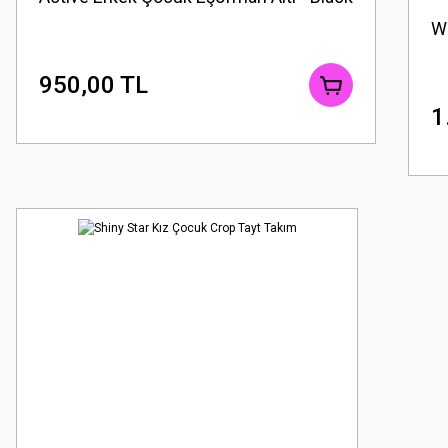
W
950,00 TL
1