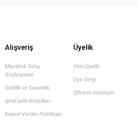
Alışveriş
Üyelik
Mesafeli Satış
Yeni Üyelik
Sözleşmesi
Üye Girişi
Gizlilik ve Güvenlik
Şifremi Unuttum
İptal İade Koşullari
Kişisel Veriler Politikası