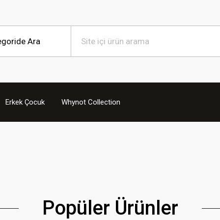
IDS
Erkek Çocuk
Whynot Collection
le Parla!
Popüler Ürünler